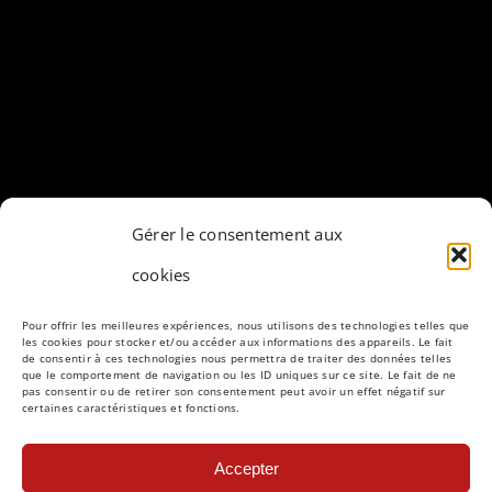
Gérer le consentement aux
cookies
Pour offrir les meilleures expériences, nous utilisons des technologies telles que
les cookies pour stocker et/ou accéder aux informations des appareils. Le fait
de consentir à ces technologies nous permettra de traiter des données telles
que le comportement de navigation ou les ID uniques sur ce site. Le fait de ne
pas consentir ou de retirer son consentement peut avoir un effet négatif sur
certaines caractéristiques et fonctions.
Accepter
© Copyright 2023 -
2026 | Margaux