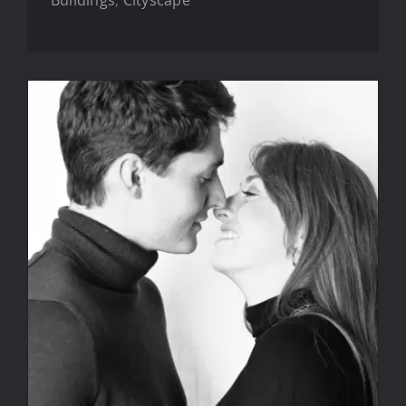
Buildings
,
Cityscape
Couple