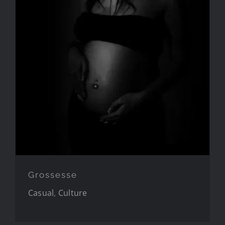
Grossesse
Grossesse
Casual
,
Culture